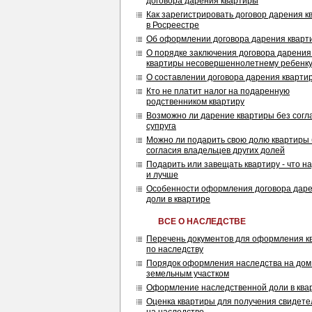
договора дарения квартиры
Как зарегистрировать договор дарения 
в Росреестре
Об оформлении договора дарения кварт
О порядке заключения договора дарения
квартиры несовершеннолетнему ребенк
О составлении договора дарения кварти
Кто не платит налог на подаренную
родственником квартиру
Возможно ли дарение квартиры без согл
супруга
Можно ли подарить свою долю квартиры 
согласия владельцев других долей
Подарить или завещать квартиру - что н
и лучше
Особенности оформления договора дар
доли в квартире
ВСЕ О НАСЛЕДСТВЕ
Перечень документов для оформления к
по наследству
Порядок оформления наследства на дом
земельным участком
Оформление наследственной доли в ква
Оценка квартиры для получения свидете