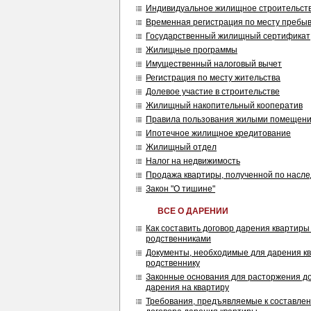
Индивидуальное жилищное строительст
Временная регистрация по месту пребы
Государственный жилищный сертификат
Жилищные программы
Имущественный налоговый вычет
Регистрация по месту жительства
Долевое участие в строительстве
Жилищный накопительный кооператив
Правила пользования жилыми помещен
Ипотечное жилищное кредитование
Жилищный отдел
Налог на недвижимость
Продажа квартиры, полученной по насле
Закон "О тишине"
ВСЕ О ДАРЕНИИ
Как составить договор дарения квартиры
родственниками
Документы, необходимые для дарения к
родственнику
Законные основания для расторжения д
дарения на квартиру
Требования, предъявляемые к составле