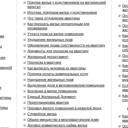
Покупка жилья у родственников на материнский
Осо
капитал
жил
Ипотека: покупаем жилье у родственников
Осо
Что такое отчуждение квартиры
жил
Как признать жилье непригодным для
Осо
проживания
жил
Утрата прав на жилое помещение
Как
аже
Ухудшение жилищных прав
есл
Оформление права собственности на квартиру
Как
ры
соб
Документы для прописки на квартиру
Осо
Жилищный департамент
ния
инт
Прописка в квартире
Как
ованной
Как выписать человека из квартиры
ипо
Порядок оплаты коммунальных услуг
Как
Нарушение жилищных прав
муж
Выделение доли в жилом/нежилом помещении
Есл
я
ква
Вселение в жилое помещение
Как
Единый Жилищный Документ
артиры
слу
Перепланировка квартир
ртиры
Перевод жилого помещения в нежилой фонд
Служебное жилье
Как
Общее имущество в многоквартирном доме
кв
Договор коммерческого найма жилья
Осо