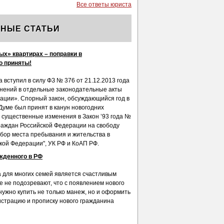
Все ответы юриста
НЫЕ СТАТЬИ
ых» квартирах – поправки в
о приняты!
а вступил в силу ФЗ № 376 от 21.12.2013 года
нений в отдельные законодательные акты
ации». Спорный закон, обсуждающийся год в
Думе был принят в канун новогодних
с существенные изменения в Закон ’93 года №
граждан Российской Федерации на свободу
бор места пребывания и жительства в
кой Федерации", УК РФ и КоАП РФ.
жденного в РФ
 для многих семей является счастливым
е не подозревают, что с появлением нового
 нужно купить не только манеж, но и оформить
истрацию и прописку нового гражданина