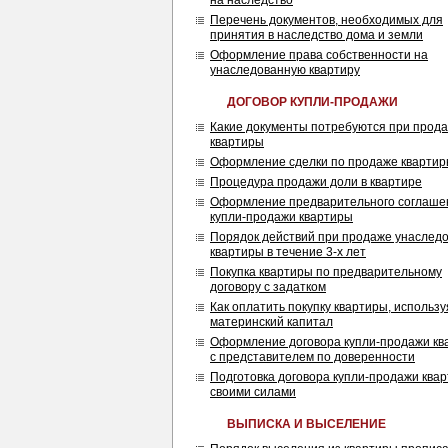
на наследство
Перечень документов, необходимых для
принятия в наследство дома и земли
Оформление права собственности на
унаследованную квартиру
ДОГОВОР КУПЛИ-ПРОДАЖИ
Какие документы потребуются при прод
квартиры
Оформление сделки по продаже кварти
Процедура продажи доли в квартире
Оформление предварительного соглаше
купли-продажи квартиры
Порядок действий при продаже унаслед
квартиры в течение 3-х лет
Покупка квартиры по предварительному
договору с задатком
Как оплатить покупку квартиры, использу
материнский капитал
Оформление договора купли-продажи кв
с представителем по доверенности
Подготовка договора купли-продажи ква
своими силами
ВЫПИСКА И ВЫСЕЛЕНИЕ