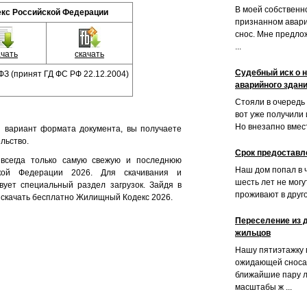
В моей собственн
кс Российской Федерации
признанном авар
снос. Мне предло
...
ачать
скачать
Судебный иск о 
ФЗ (принят ГД ФС РФ 22.12.2004)
аварийного здан
Стояли в очередь 
вот уже получили 
Но внезапно вмест
 вариант формата документа, вы получаете
льство.
Срок предоставл
 всегда только самую свежую и последнюю
Наш дом попал в 
кой Федерации 2026. Для скачивания и
шесть лет не мог
вует специальный раздел загрузок. Зайдя в
проживают в другой
ь скачать бесплатно Жилищный Кодекс 2026.
Переселение из 
жильцов
Нашу пятиэтажку 
ожидающей сноса.
ближайшие пару л
масштабы ж ...