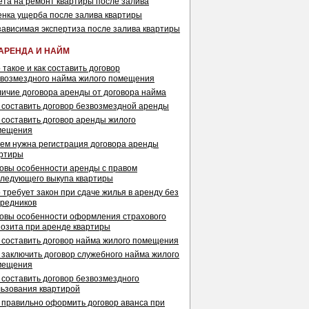
та на ремонт квартиры после залива
нка ущерба после залива квартиры
ависимая экспертиза после залива квартиры
АРЕНДА И НАЙМ
 такое и как составить договор
возмездного найма жилого помещения
ичие договора аренды от договора найма
 составить договор безвозмездной аренды
 составить договор аренды жилого
мещения
ем нужна регистрация договора аренды
артиры
овы особенности аренды с правом
ледующего выкупа квартиры
 требует закон при сдаче жилья в аренду без
редников
овы особенности оформления страхового
озита при аренде квартиры
 составить договор найма жилого помещения
 заключить договор служебного найма жилого
мещения
 составить договор безвозмездного
ьзования квартирой
 правильно оформить договор аванса при