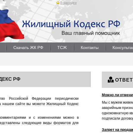
В закладки
Скачать ЖК РФ
ТСЖ
Контакты
Консульта
ДЕКС РФ
ОТВЕ
Можно ли отмени
тво Российской Федерации периодически
Мы с мужем живем
На нашем сайте вы можете Жилищный Кодекс
аварийным призна
однокомнатную кв
комментариями и с изменениями можно в
подписали договор.
редставлены следующие виды форматов для
Запрет на прода