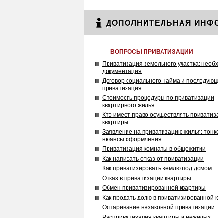
ДОПОЛНИТЕЛЬНАЯ ИНФ
ВОПРОСЫ ПРИВАТИЗАЦИИ
Приватизация земельного участка: необ
документация
Договор социального найма и последую
приватизация
Стоимость процедуры по приватизации
квартирного жилья
Кто имеет право осуществлять привати
квартиры
Заявление на приватизацию жилья: тонк
нюансы оформления
Приватизация комнаты в общежитии
Как написать отказ от приватизации
Как приватизировать землю под домом
Отказ в приватизации квартиры
Обмен приватизированной квартиры
Как продать долю в приватизированной 
Оспаривание незаконной приватизации
Расприватизация квартиры и нежилых