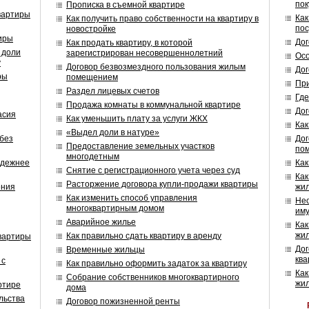
пок
Прописка в съемной квартире
квартиры
Как
Как получить право собственности на квартиру в
пос
новостройке
иры
Дог
Как продать квартиру, в которой
 доли
зарегистрирован несовершеннолетний
Осо
у
Договор безвозмездного пользования жилым
Дог
ры
помещением
При
Раздел лицевых счетов
Где
Продажа комнаты в коммунальной квартире
Дог
асия
Как уменьшить плату за услуги ЖКХ
Как
«Выдел доли в натуре»
без
Дог
Предоставление земельных участков
по
многодетным
адежнее
Как
Снятие с регистрационного учета через суд
Как
Расторжение договора купли-продажи квартиры
ения
жи
Как изменить способ управления
Не
многоквартирным домом
им
Аварийное жилье
Как
жи
Как правильно сдать квартиру в аренду
вартиры
Дог
Временные жильцы
ква
 с
Как правильно оформить задаток за квартиру
Как
Собрание собственников многоквартирного
жи
ртире
дома
льства
Договор пожизненной ренты