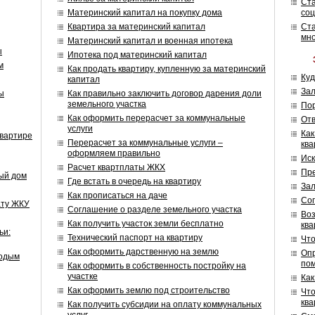
Ст
Материнский капитал на покупку дома
соц
Квартира за материнский капитал
Ст
мн
Материнский капитал и военная ипотека
ы
Ипотека под материнский капитал
м
Как продать квартиру, купленную за материнский
Куд
капитал
Зал
ы
Как правильно заключить договор дарения доли
земельного участка
Пор
Как оформить перерасчет за коммунальные
Отв
услуги
Как
квартире
Перерасчет за коммунальные услуги –
кв
оформляем правильно
Иск
Расчет квартплаты ЖКХ
Пре
ый дом
Где встать в очередь на квартиру
Зал
Как прописаться на даче
Сог
ату ЖКУ
Соглашение о разделе земельного участка
Воз
Как получить участок земли бесплатно
кв
ьи:
Технический паспорт на квартиру
Что
Как оформить дарственную на землю
Опр
лодым
по
Как оформить в собственность постройку на
участке
Как
Как оформить землю под строительство
Что
ква
Как получить субсидии на оплату коммунальных