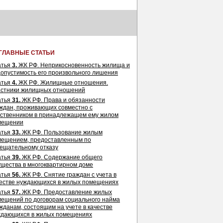
ГЛАВНЫЕ СТАТЬИ
атья
3.
ЖК РФ. Неприкосновенность жилища и
опустимость его произвольного лишения
атья
4.
ЖК РФ. Жилищные отношения.
астники жилищных отношений
атья
31.
ЖК РФ. Права и обязанности
ждан, проживающих совместно с
ственником в принадлежащем ему жилом
мещении
атья
33.
ЖК РФ. Пользование жилым
мещением, предоставленным по
ещательному отказу
атья
39.
ЖК РФ. Содержание общего
щества в многоквартирном доме
атья
56.
ЖК РФ. Снятие граждан с учета в
естве нуждающихся в жилых помещениях
атья
57.
ЖК РФ. Предоставление жилых
ещений по договорам социального найма
жданам, состоящим на учете в качестве
ждающихся в жилых помещениях