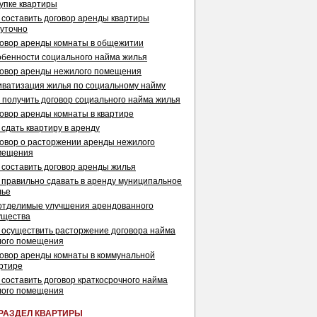
упке квартиры
 составить договор аренды квартиры
уточно
овор аренды комнаты в общежитии
бенности социального найма жилья
овор аренды нежилого помещения
ватизация жилья по социальному найму
 получить договор социального найма жилья
овор аренды комнаты в квартире
 сдать квартиру в аренду
овор о расторжении аренды нежилого
мещения
 составить договор аренды жилья
 правильно сдавать в аренду муниципальное
лье
отделимые улучшения арендованного
ущества
 осуществить расторжение договора найма
лого помещения
овор аренды комнаты в коммунальной
ртире
 составить договор краткосрочного найма
лого помещения
РАЗДЕЛ КВАРТИРЫ