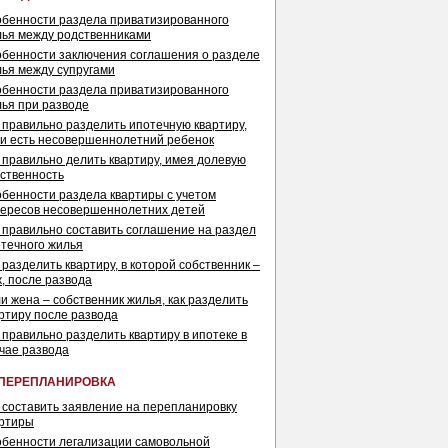
бенности раздела приватизированного
ья между родственниками
бенности заключения соглашения о разделе
ья между супругами
бенности раздела приватизированного
ья при разводе
 правильно разделить ипотечную квартиру,
и есть несовершеннолетний ребенок
 правильно делить квартиру, имея долевую
ственность
бенности раздела квартиры с учетом
ересов несовершеннолетних детей
 правильно составить соглашение на раздел
течного жилья
 разделить квартиру, в которой собственник –
, после развода
и жена – собственник жилья, как разделить
ртиру после развода
 правильно разделить квартиру в ипотеке в
чае развода
ПЕРЕПЛАНИРОВКА
 составить заявление на перепланировку
артиры
бенности легализации самовольной