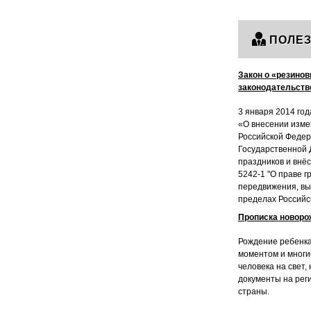
ПОЛЕЗ
Закон о «резинов
законодательств
3 января 2014 год
«О внесении изме
Российской Федер
Государственной 
праздников и внё
5242-1 "О праве 
передвижения, вы
пределах Российс
Прописка новоро
Рождение ребенка
моментом и многи
человека на свет,
документы на рег
страны.