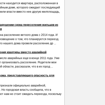
ости находится квартира, расположенная в
ийным доме, которого ожидает последующий
жили власти вместо нее другую жилплощадь,
нарушении срока переселения жильцов из
ия
на расселение ветхого дома с 2014 года. И
извещение о том, что планируется переезд.
о нашего дома провели расселение др ...
ения квартиры вместо аварийной
число аварийных еще в конце 2011 года. Уже
ут организовать расселение. Родители мои
 области, рассказали, что в их город ...
дома, представляющего опасность для
признали официально аварийной,
 Но городская власть сообщила, что в
ет нам не стоит ожидать переезда, поскольку