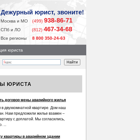
Дежурный юрист, звоните!
938-86-71
Москва и МО
(499)
467-34-68
СПб и ЛО
(812)
Все регионы
8 800 350-24-63
ция юриста
ТЫ ЮРИСТА
ть договор мены аварийного жилья
 в двухкомнатной квартире. Дом наш
н. Нам предложили жилье взамен –
артиру с доплатой. Мы согласились,
 ...
жу квартиры в аварийном здании