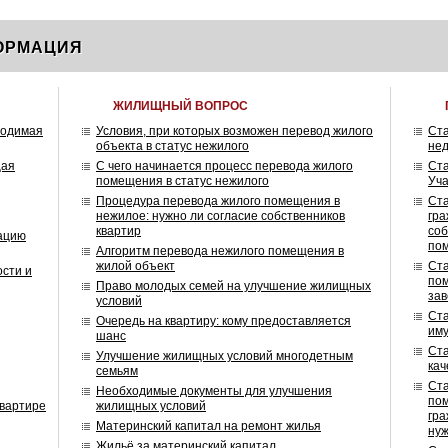
ОРМАЦИЯ
ЖИЛИЩНЫЙ ВОПРОС
ходимая
Условия, при которых возможен перевод жилого
Ст
объекта в статус нежилого
нед
щая
С чего начинается процесс перевода жилого
Ст
помещения в статус нежилого
Уч
Процедура перевода жилого помещения в
Ст
нежилое: нужно ли согласие собственников
гра
квартир
соб
зацию
по
Алгоритм перевода нежилого помещения в
жилой объект
Ст
ости и
по
Право молодых семей на улучшение жилищных
зав
условий
Ст
Очередь на квартиру: кому предоставляется
иму
шанс
Ст
Улучшение жилищных условий многодетным
кач
семьям
Ст
Необходимые документы для улучшения
пом
квартире
жилищных условий
гра
Материнский капитал на ремонт жилья
ну
Жильё за материнский капитал