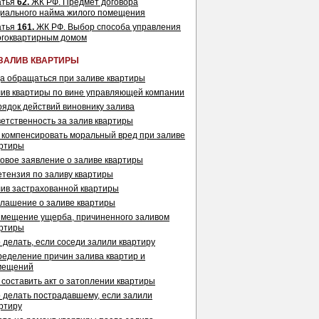
атья
62.
ЖК РФ. Предмет договора
иального найма жилого помещения
атья
161.
ЖК РФ. Выбор способа управления
огоквартирным домом
ЗАЛИВ КВАРТИРЫ
а обращаться при заливе квартиры
ив квартиры по вине управляющей компании
ядок действий виновнику залива
етственность за залив квартиры
 компенсировать моральный вред при заливе
артиры
овое заявление о заливе квартиры
тензия по заливу квартиры
ив застрахованной квартиры
лашение о заливе квартиры
мещение ущерба, причиненного заливом
артиры
 делать, если соседи залили квартиру
еделение причин залива квартир и
мещений
 составить акт о затоплении квартиры
 делать пострадавшему, если залили
ртиру