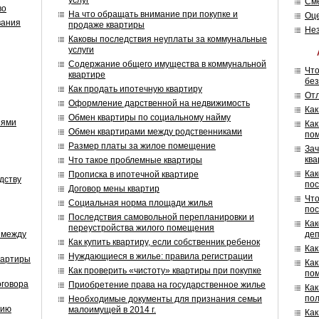
услуг
Сме
во
На что обращать внимание при покупке и
Оце
вания
продаже квартиры
Нез
Каковы последствия неуплаты за коммунальные
услуги
Содержание общего имущества в коммунальной
Что
квартире
без
Как продать ипотечную квартиру
Отл
Оформление дарственной на недвижимость
Как
Обмен квартиры по социальному найму
иями
Как
Обмен квартирами между родственниками
по
Размер платы за жилое помещение
Зач
кв
Что такое проблемные квартиры
Как
Прописка в ипотечной квартире
дству
пос
Договор мены квартир
Что
Социальная норма площади жилья
пос
Последствия самовольной перепланировки и
Как
переустройства жилого помещения
 между
деп
Как купить квартиру, если собственник ребенок
Как
Нуждающиеся в жилье: правила регистрации
вартиры
Как
Как проверить «чистоту» квартиры при покупке
по
оговора
Приобретение права на государственное жилье
Как
пол
Необходимые документы для признания семьи
нию
малоимущей в 2014 г.
Как