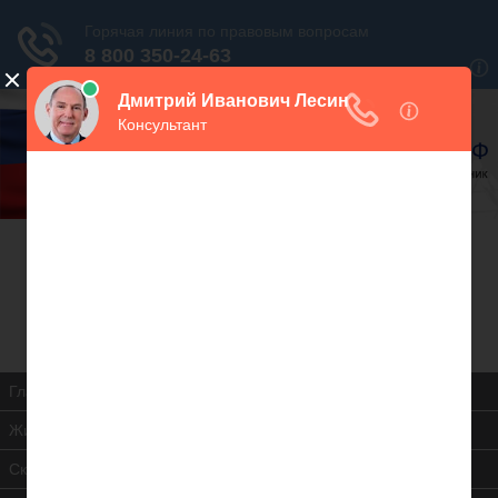
В закладки
Дежурный юрист, звоните!
938-86-71
Москва и МО
(499)
467-34-68
СПб и ЛО
(812)
Все регионы
8 800 350-24-63
Главная
Жилищная инспекция
Скачать ЖК РФ