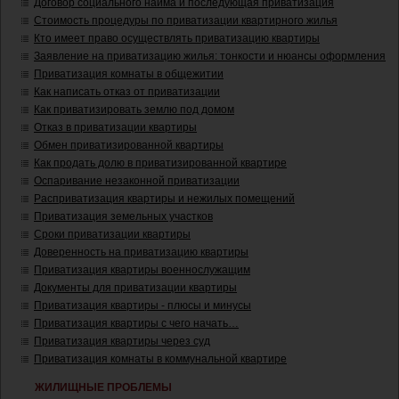
Договор социального найма и последующая приватизация
Стоимость процедуры по приватизации квартирного жилья
Кто имеет право осуществлять приватизацию квартиры
Заявление на приватизацию жилья: тонкости и нюансы оформления
Приватизация комнаты в общежитии
Как написать отказ от приватизации
Как приватизировать землю под домом
Отказ в приватизации квартиры
Обмен приватизированной квартиры
Как продать долю в приватизированной квартире
Оспаривание незаконной приватизации
Расприватизация квартиры и нежилых помещений
Приватизация земельных участков
Сроки приватизации квартиры
Доверенность на приватизацию квартиры
Приватизация квартиры военнослужащим
Документы для приватизации квартиры
Приватизация квартиры - плюсы и минусы
Приватизация квартиры с чего начать…
Приватизация квартиры через суд
Приватизация комнаты в коммунальной квартире
ЖИЛИЩНЫЕ ПРОБЛЕМЫ