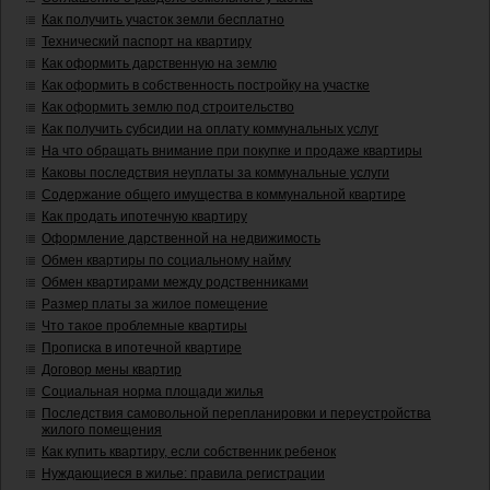
Как получить участок земли бесплатно
Технический паспорт на квартиру
Как оформить дарственную на землю
Как оформить в собственность постройку на участке
Как оформить землю под строительство
Как получить субсидии на оплату коммунальных услуг
На что обращать внимание при покупке и продаже квартиры
Каковы последствия неуплаты за коммунальные услуги
Содержание общего имущества в коммунальной квартире
Как продать ипотечную квартиру
Оформление дарственной на недвижимость
Обмен квартиры по социальному найму
Обмен квартирами между родственниками
Размер платы за жилое помещение
Что такое проблемные квартиры
Прописка в ипотечной квартире
Договор мены квартир
Социальная норма площади жилья
Последствия самовольной перепланировки и переустройства
жилого помещения
Как купить квартиру, если собственник ребенок
Нуждающиеся в жилье: правила регистрации