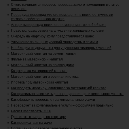
С чего начинается процесс перевода жилого помещения в статус
нежилого
Процедура перевода жилого помещения в нежилое: нужно ли
согласие собственников квартир
Алгоритм перевода нежилого помещения в жилой объект
Право молодых семей на улучшение жилищных условий
Очередь на квартиру: кому предоставляется шанс
Улучшение жилищных условий многодетным семьям
Необходимые документы для улучшения жилищных условий
Материнский капитал на ремонт жилья
Жильё за материнский капитал
Материнский капитал на покупку дома
Квартира за материнский капитал
Материнский капитал и военная ипотека
Ипотека под материнский капитал
Как продать квартиру, купленную за материнский капитал
Как правильно заключить договор дарения доли земельного участка
Как оформить перерасчет за коммунальные услуги
Перерасчет за коммунальные услуги – оформляем правильно
Расчет квартплаты ЖКХ
Где встать в очередь на квартиру
Как прописаться на даче
Соглашение о разделе земельного участка