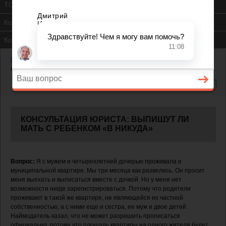
ТСЖ
Контакты
Консультация юриста
Главная
—
Жилищный вопрос
—
Выпишут ли мать с ребенком «в
никуда»
КОНСУЛЬТАЦИЯ ЮРИСТА: ВЫПИШУТ ЛИ
МАТЬ С РЕБЕНКОМ «В НИКУДА»
Вопрос:
Я с мужем и четырехлетней дочерью проживала в
муниципальной квартире. Мы три месяца как развелись. Он просит
меня выехать и выписаться вместе с дочкой. Но у меня нет
возможности нигде зарегистрироваться. Потому что родители
проживают в такой же квартире, не являющейся их частной
собственностью, а с ними еще и сестра, ее муж и двое детей.
Наймодатель казал, что не может разрешить прописаться
официально, потому что площадь квартиры на одного жителя будет