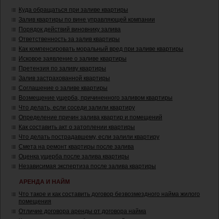
Куда обращаться при заливе квартиры
Залив квартиры по вине управляющей компании
Порядок действий виновнику залива
Ответственность за залив квартиры
Как компенсировать моральный вред при заливе квартиры
Исковое заявление о заливе квартиры
Претензия по заливу квартиры
Залив застрахованной квартиры
Соглашение о заливе квартиры
Возмещение ущерба, причиненного заливом квартиры
Что делать, если соседи залили квартиру
Определение причин залива квартир и помещений
Как составить акт о затоплении квартиры
Что делать пострадавшему, если залили квартиру
Смета на ремонт квартиры после залива
Оценка ущерба после залива квартиры
Независимая экспертиза после залива квартиры
АРЕНДА И НАЙМ
Что такое и как составить договор безвозмездного найма жилого
помещения
Отличие договора аренды от договора найма