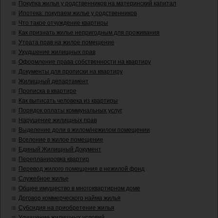
Покупка жилья у родственников на материнский капитал
Ипотека: покупаем жилье у родственников
Что такое отчуждение квартиры
Как признать жилье непригодным для проживания
Утрата прав на жилое помещение
Ухудшение жилищных прав
Оформление права собственности на квартиру
Документы для прописки на квартиру
Жилищный департамент
Прописка в квартире
Как выписать человека из квартиры
Порядок оплаты коммунальных услуг
Нарушение жилищных прав
Выделение доли в жилом/нежилом помещении
Вселение в жилое помещение
Единый Жилищный Документ
Перепланировка квартир
Перевод жилого помещения в нежилой фонд
Служебное жилье
Общее имущество в многоквартирном доме
Договор коммерческого найма жилья
Субсидия на приобретение жилья
Улучшение жилищных условий