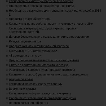
Как проверить «чистоту» квартиры при покупке
Приобретение права на государственное жилье
Необходимые документы для признания семьи малоимущей в 2014
г.
Прописка в съемной квартире
Как получить право собственности на квартиру в новостройке
Как продать квартиру, в которой зарегистрирован
несовершеннолетний
Договор безвозмездного пользования жилым помещением
Раздел лицевых счетов
Продажа комнаты в коммунальной квартире
Как уменьшить плату за услуги ЖКХ
«Выдел доли в натуре»
Предоставление земельных участков многодетным
Снятие с регистрационного учета через суд
Расторжение договора купли-продажи квартиры
Как изменить способ управления многоквартирным домом
Аварийное жилье
Как правильно сдать квартиру в аренду
Временные жильцы
Как правильно оформить задаток за квартиру
Собрание собственников многоквартирного дома
Договор пожизненной ренты