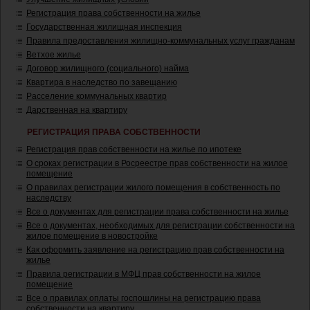
Регистрация права собственности на жилье
Государственная жилищная инспекция
Правила предоставления жилищно-коммунальных услуг гражданам
Ветхое жилье
Договор жилищного (социального) найма
Квартира в наследство по завещанию
Расселение коммунальных квартир
Дарственная на квартиру
РЕГИСТРАЦИЯ ПРАВА СОБСТВЕННОСТИ
Регистрация прав собственности на жилье по ипотеке
О сроках регистрации в Росреестре прав собственности на жилое
помещение
О правилах регистрации жилого помещения в собственность по
наследству
Все о документах для регистрации права собственности на жилье
Все о документах, необходимых для регистрации собственности на
жилое помещение в новостройке
Как оформить заявление на регистрацию прав собственности на
жилье
Правила регистрации в МФЦ прав собственности на жилое
помещение
Все о правилах оплаты госпошлины на регистрацию права
собственности на квартиру