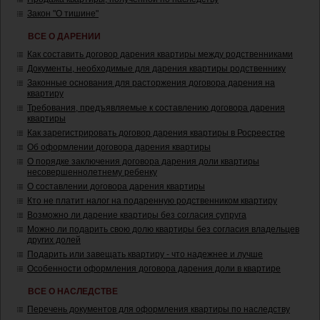
Закон "О тишине"
ВСЕ О ДАРЕНИИ
Как составить договор дарения квартиры между родственниками
Документы, необходимые для дарения квартиры родственнику
Законные основания для расторжения договора дарения на
квартиру
Требования, предъявляемые к составлению договора дарения
квартиры
Как зарегистрировать договор дарения квартиры в Росреестре
Об оформлении договора дарения квартиры
О порядке заключения договора дарения доли квартиры
несовершеннолетнему ребенку
О составлении договора дарения квартиры
Кто не платит налог на подаренную родственником квартиру
Возможно ли дарение квартиры без согласия супруга
Можно ли подарить свою долю квартиры без согласия владельцев
других долей
Подарить или завещать квартиру - что надежнее и лучше
Особенности оформления договора дарения доли в квартире
ВСЕ О НАСЛЕДСТВЕ
Перечень документов для оформления квартиры по наследству