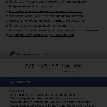
Особенности легализации самовольной перепланировки
Разрешение на перепланировку
О штрафах за незаконную перепланировку квартиры
Что можно, а что нельзя при перепланировке квартиры
Самовольная перепланировка квартиры: как узаконить
О порядке согласования перепланировки
Особенности согласования перепланировки нежилых помещений
Перепланировка квартиры: суть и особенности
Нашли неточность?
Новости
01.07.2017
Новая версия ЖК РФ выложена на нашем сайте
Свежая версия редакции кодекса выложена на сайте и
доступна для ознакомления. Скачать редакцию документа
можно в разных форматах. Выбирйте наиболее удобный для