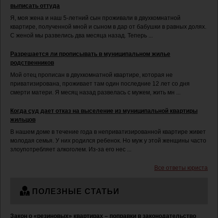
выписать оттуда
Я, моя жена и наш 5-летний сын проживали в двухкомнатной
квартире, полученной мной и сыном в дар от бабушки в равных долях.
С женой мы развелись два месяца назад. Теперь ...
Разрешается ли прописывать в муниципальном жилье
родственников
Мой отец прописан в двухкомнатной квартире, которая не
приватизирована, проживает там один последние 12 лет со дня
смерти матери. Я месяц назад развелась с мужем, жить мн ...
Когда суд дает отказ на выселение из муниципальной квартиры
жильцов
В нашем доме в течение года в неприватизированной квартире живет
молодая семья. У них родился ребенок. Но муж у этой женщины часто
злоупотребляет алкоголем. Из-за его нес ...
Все ответы юриста
ПОЛЕЗНЫЕ СТАТЬИ
Закон о «резиновых» квартирах – поправки в законодательство