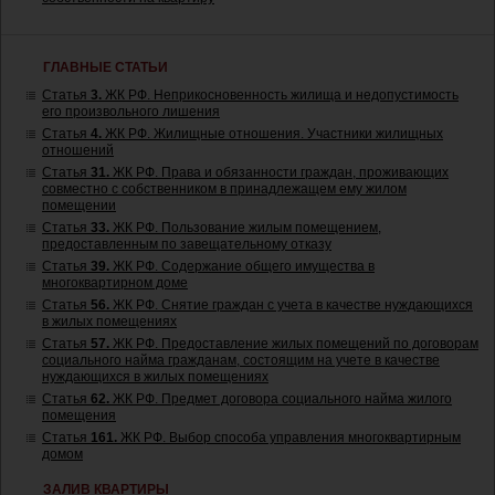
ГЛАВНЫЕ СТАТЬИ
Статья
3.
ЖК РФ. Неприкосновенность жилища и недопустимость
его произвольного лишения
Статья
4.
ЖК РФ. Жилищные отношения. Участники жилищных
отношений
Статья
31.
ЖК РФ. Права и обязанности граждан, проживающих
совместно с собственником в принадлежащем ему жилом
помещении
Статья
33.
ЖК РФ. Пользование жилым помещением,
предоставленным по завещательному отказу
Статья
39.
ЖК РФ. Содержание общего имущества в
многоквартирном доме
Статья
56.
ЖК РФ. Снятие граждан с учета в качестве нуждающихся
в жилых помещениях
Статья
57.
ЖК РФ. Предоставление жилых помещений по договорам
социального найма гражданам, состоящим на учете в качестве
нуждающихся в жилых помещениях
Статья
62.
ЖК РФ. Предмет договора социального найма жилого
помещения
Статья
161.
ЖК РФ. Выбор способа управления многоквартирным
домом
ЗАЛИВ КВАРТИРЫ