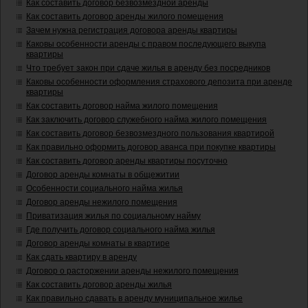
Как составить договор безвозмездной аренды
Как составить договор аренды жилого помещения
Зачем нужна регистрация договора аренды квартиры
Каковы особенности аренды с правом последующего выкупа
квартиры
Что требует закон при сдаче жилья в аренду без посредников
Каковы особенности оформления страхового депозита при аренде
квартиры
Как составить договор найма жилого помещения
Как заключить договор служебного найма жилого помещения
Как составить договор безвозмездного пользования квартирой
Как правильно оформить договор аванса при покупке квартиры
Как составить договор аренды квартиры посуточно
Договор аренды комнаты в общежитии
Особенности социального найма жилья
Договор аренды нежилого помещения
Приватизация жилья по социальному найму
Где получить договор социального найма жилья
Договор аренды комнаты в квартире
Как сдать квартиру в аренду
Договор о расторжении аренды нежилого помещения
Как составить договор аренды жилья
Как правильно сдавать в аренду муниципальное жилье