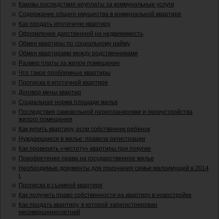
Каковы последствия неуплаты за коммунальные услуги
Содержание общего имущества в коммунальной квартире
Как продать ипотечную квартиру
Оформление дарственной на недвижимость
Обмен квартиры по социальному найму
Обмен квартирами между родственниками
Размер платы за жилое помещение
Что такое проблемные квартиры
Прописка в ипотечной квартире
Договор мены квартир
Социальная норма площади жилья
Последствия самовольной перепланировки и переустройства
жилого помещения
Как купить квартиру, если собственник ребенок
Нуждающиеся в жилье: правила регистрации
Как проверить «чистоту» квартиры при покупке
Приобретение права на государственное жилье
Необходимые документы для признания семьи малоимущей в 2014
г.
Прописка в съемной квартире
Как получить право собственности на квартиру в новостройке
Как продать квартиру, в которой зарегистрирован
несовершеннолетний