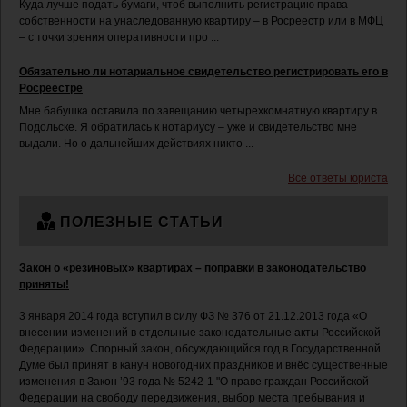
Куда лучше подать бумаги, чтоб выполнить регистрацию права
собственности на унаследованную квартиру – в Росреестр или в МФЦ
– с точки зрения оперативности про ...
Обязательно ли нотариальное свидетельство регистрировать его в
Росреестре
Мне бабушка оставила по завещанию четырехкомнатную квартиру в
Подольске. Я обратилась к нотариусу – уже и свидетельство мне
выдали. Но о дальнейших действиях никто ...
Все ответы юриста
ПОЛЕЗНЫЕ СТАТЬИ
Закон о «резиновых» квартирах – поправки в законодательство
приняты!
3 января 2014 года вступил в силу ФЗ № 376 от 21.12.2013 года «О
внесении изменений в отдельные законодательные акты Российской
Федерации». Спорный закон, обсуждающийся год в Государственной
Думе был принят в канун новогодних праздников и внёс существенные
изменения в Закон ’93 года № 5242-1 "О праве граждан Российской
Федерации на свободу передвижения, выбор места пребывания и