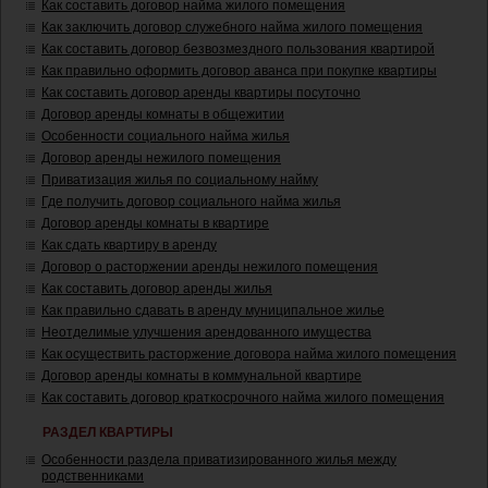
Как составить договор найма жилого помещения
Как заключить договор служебного найма жилого помещения
Как составить договор безвозмездного пользования квартирой
Как правильно оформить договор аванса при покупке квартиры
Как составить договор аренды квартиры посуточно
Договор аренды комнаты в общежитии
Особенности социального найма жилья
Договор аренды нежилого помещения
Приватизация жилья по социальному найму
Где получить договор социального найма жилья
Договор аренды комнаты в квартире
Как сдать квартиру в аренду
Договор о расторжении аренды нежилого помещения
Как составить договор аренды жилья
Как правильно сдавать в аренду муниципальное жилье
Неотделимые улучшения арендованного имущества
Как осуществить расторжение договора найма жилого помещения
Договор аренды комнаты в коммунальной квартире
Как составить договор краткосрочного найма жилого помещения
РАЗДЕЛ КВАРТИРЫ
Особенности раздела приватизированного жилья между
родственниками