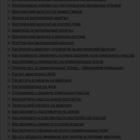
Необходимые документы для улучшения жилищных условий
Материнский капитал на ремонт жилья
Жильё за материнский капитал
Материнский капитал на покупку дома
Квартира за материнский капитал
Материнский капитал и военная ипотека
Ипотека под материнский капитал
Как продать квартиру, купленную за материнский капитал
Как правильно заключить договор дарения доли земельного участка
Как оформить перерасчет за коммунальные услуги
Перерасчет за коммунальные услуги – оформляем правильно
Расчет квартплаты ЖКХ
Где встать в очередь на квартиру
Как прописаться на даче
Соглашение о разделе земельного участка
Как получить участок земли бесплатно
Технический паспорт на квартиру
Как оформить дарственную на землю
Как оформить в собственность постройку на участке
Как оформить землю под строительство
Как получить субсидии на оплату коммунальных услуг
На что обращать внимание при покупке и продаже квартиры