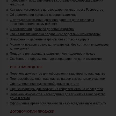
Требования, предъявляемые к составлению договора дарения
квартиры
Как зарегистрировать договор дарения квартиры в Росреестре
Об оформлении договора дарения квартиры
О порядке заключения договора дарения доли квартиры
несовершеннолетнему ребенку
О составлении договора дарения квартиры
Кто не платит налог на подаренную родственником квартиру
Возможно ли дарение квартиры без согласия супруга
Можно ли подарить свою долю квартиры без согласия владельцев
других долей
Подарить или завещать квартиру - что надежнее и лучше
Особенности оформления договора дарения доли в квартире
ВСЕ О НАСЛЕДСТВЕ
Перечень документов для оформления квартиры по наследству
Порядок оформления наследства на дом с земельным участком
Оформление наследственной доли в квартире
Оценка квартиры для получения свидетельства на наследство
Перечень документов, необходимых для принятия в наследство
дома и земли
Оформление права собственности на унаследованную квартиру
ДОГОВОР КУПЛИ-ПРОДАЖИ