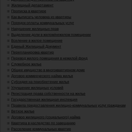
Жилищный департамент
Прописка в квартире
Как выписать человека из квартиры
Порядок оплаты коммунальных услуг
Нарушение жилищных прав
Выделение доли в жилом/нежилом помещении
Вселение в жилое помещение
Единый Жилищный Документ
Перепланировка квартир
Перевод жилого помещения в нежилой фонд
Служебное жилье
Общее имущество в многоквартирном доме
Договор коммерческого найма жилья
Субсидия на приобретение жилья
Улучшение жилищных условий
Регистрация права собственности на жилье
Государственная жилищная инспекция
Правила предоставления жилищно-коммунальных услуг гражданам
Ветхое жилье
Договор жилищного (социального) найма
Квартира в наследство по завещанию
Расселение коммунальных квартир