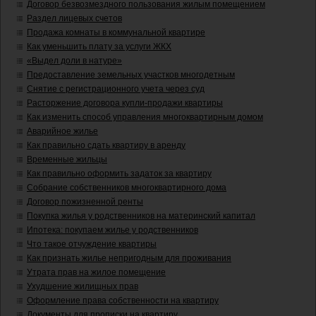
Договор безвозмездного пользования жилым помещением
Раздел лицевых счетов
Продажа комнаты в коммунальной квартире
Как уменьшить плату за услуги ЖКХ
«Выдел доли в натуре»
Предоставление земельных участков многодетным
Снятие с регистрационного учета через суд
Расторжение договора купли-продажи квартиры
Как изменить способ управления многоквартирным домом
Аварийное жилье
Как правильно сдать квартиру в аренду
Временные жильцы
Как правильно оформить задаток за квартиру
Собрание собственников многоквартирного дома
Договор пожизненной ренты
Покупка жилья у родственников на материнский капитал
Ипотека: покупаем жилье у родственников
Что такое отчуждение квартиры
Как признать жилье непригодным для проживания
Утрата прав на жилое помещение
Ухудшение жилищных прав
Оформление права собственности на квартиру
Документы для прописки на квартиру