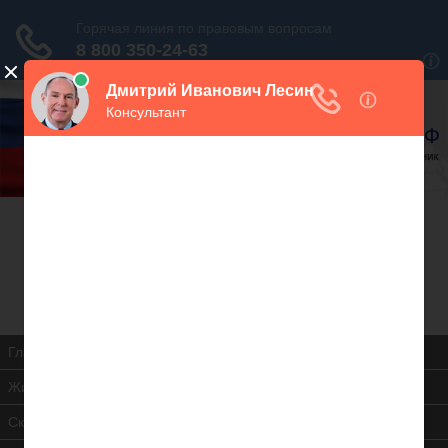
В закладки
Дежурный юрист, звоните!
938-86-71
Москва и МО
(499)
467-34-68
СПб и ЛО
(812)
Все регионы
8 800 350-24-63
Главная
Жилищная инспекция
Скачать ЖК РФ