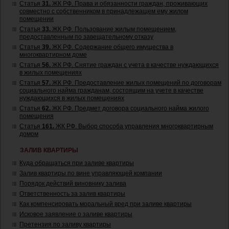
Статья
31.
ЖК РФ. Права и обязанности граждан, проживающих
совместно с собственником в принадлежащем ему жилом
помещении
Статья
33.
ЖК РФ. Пользование жилым помещением,
предоставленным по завещательному отказу
Статья
39.
ЖК РФ. Содержание общего имущества в
многоквартирном доме
Статья
56.
ЖК РФ. Снятие граждан с учета в качестве нуждающихся
в жилых помещениях
Статья
57.
ЖК РФ. Предоставление жилых помещений по договорам
социального найма гражданам, состоящим на учете в качестве
нуждающихся в жилых помещениях
Статья
62.
ЖК РФ. Предмет договора социального найма жилого
помещения
Статья
161.
ЖК РФ. Выбор способа управления многоквартирным
домом
ЗАЛИВ КВАРТИРЫ
Куда обращаться при заливе квартиры
Залив квартиры по вине управляющей компании
Порядок действий виновнику залива
Ответственность за залив квартиры
Как компенсировать моральный вред при заливе квартиры
Исковое заявление о заливе квартиры
Претензия по заливу квартиры