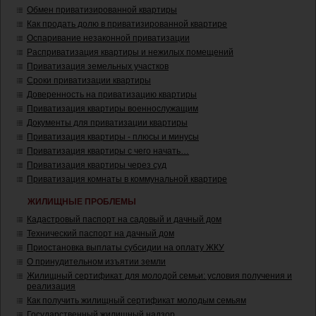
Обмен приватизированной квартиры
Как продать долю в приватизированной квартире
Оспаривание незаконной приватизации
Расприватизация квартиры и нежилых помещений
Приватизация земельных участков
Сроки приватизации квартиры
Доверенность на приватизацию квартиры
Приватизация квартиры военнослужащим
Документы для приватизации квартиры
Приватизация квартиры - плюсы и минусы
Приватизация квартиры с чего начать…
Приватизация квартиры через суд
Приватизация комнаты в коммунальной квартире
ЖИЛИЩНЫЕ ПРОБЛЕМЫ
Кадастровый паспорт на садовый и дачный дом
Технический паспорт на дачный дом
Приостановка выплаты субсидии на оплату ЖКУ
О принудительном изъятии земли
Жилищный сертификат для молодой семьи: условия получения и
реализация
Как получить жилищный сертификат молодым семьям
Государственный жилищный надзор