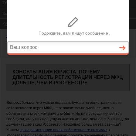
ТСЖ
Контакты
Консультация юриста
Главная
—
Жилищный вопрос
—
Почему длительность регистрации
через МФЦ дольше, чем в Росреестре
КОНСУЛЬТАЦИЯ ЮРИСТА: ПОЧЕМУ
ДЛИТЕЛЬНОСТЬ РЕГИСТРАЦИИ ЧЕРЕЗ МФЦ
ДОЛЬШЕ, ЧЕМ В РОСРЕЕСТРЕ
Вопрос:
Узнала, что можно подавать бумаги на регистрацию прав
собственности через МФЦ – это значительно удобнее, можно
обратиться в структуру даже в субботу. Но мне сотрудники центра
сообщили, что у них процедура длится дольше, чем, если бы я подала
документацию в сам Росреестр. Насколько большая эта разница?
Каковы
сроки регистрации права собственности на жилье
в
Росреестре? Потому что планирую продать полученную в дар от тети