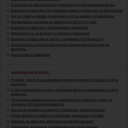
О выписке из квартиры всех прописанных собственников жилья
Выписка из квартиры без указания нового адреса места жительства
Как составить исковое заявление в суд на выписку из квартиры
Как выписать человека из квартиры в его отсутствие
Выписка из квартиры: необходимые документы
Доверенность на выписку из жилого помещения
Выписка из квартиры в связи с продажей собственности
Особенности составления искового заявления о выписке из
квартиры
Выселение из квартиры
ЖИЛИЩНЫЙ ВОПРОС
Условия, при которых возможен перевод жилого объекта в статус
нежилого
С чего начинается процесс перевода жилого помещения в статус
нежилого
Процедура перевода жилого помещения в нежилое: нужно ли
согласие собственников квартир
Алгоритм перевода нежилого помещения в жилой объект
Право молодых семей на улучшение жилищных условий
Очередь на квартиру: кому предоставляется шанс
Улучшение жилищных условий многодетным семьям