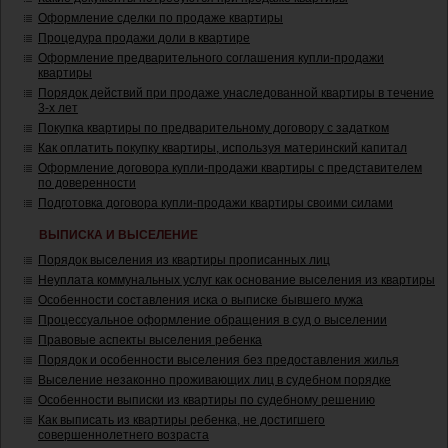
Оформление сделки по продаже квартиры
Процедура продажи доли в квартире
Оформление предварительного соглашения купли-продажи
квартиры
Порядок действий при продаже унаследованной квартиры в течение
3-х лет
Покупка квартиры по предварительному договору с задатком
Как оплатить покупку квартиры, используя материнский капитал
Оформление договора купли-продажи квартиры с представителем
по доверенности
Подготовка договора купли-продажи квартиры своими силами
ВЫПИСКА И ВЫСЕЛЕНИЕ
Порядок выселения из квартиры прописанных лиц
Неуплата коммунальных услуг как основание выселения из квартиры
Особенности составления иска о выписке бывшего мужа
Процессуальное оформление обращения в суд о выселении
Правовые аспекты выселения ребенка
Порядок и особенности выселения без предоставления жилья
Выселение незаконно проживающих лиц в судебном порядке
Особенности выписки из квартиры по судебному решению
Как выписать из квартиры ребенка, не достигшего
совершеннолетнего возраста