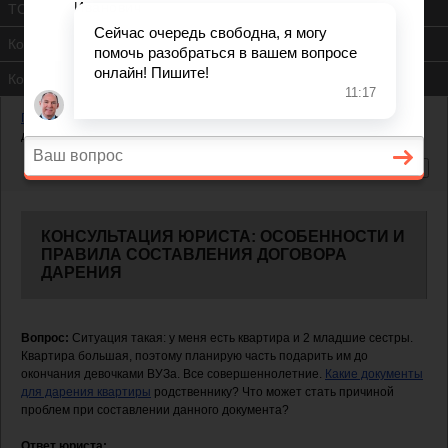
ТСЖ
Контакты
Консультация юриста
Главная
—
Жилищный вопрос
—
Особенности и правила составления
договора дарения
КОНСУЛЬТАЦИЯ ЮРИСТА: ОСОБЕННОСТИ И
ПРАВИЛА СОСТАВЛЕНИЯ ДОГОВОРА
ДАРЕНИЯ
Вопрос:
Ситуация такая: у меня есть квартира и 2 младшие сестры.
Квартира большая, поэтому планирую часть подарить им до
окончания девочками ВУЗа. Все совершеннолетние.
Какие документы
для дарения квартиры
родственнику? Что может стать причиной
проблем при составлении данного документа?
Ответ юриста: