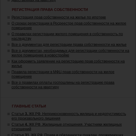
Дарственная на квартиру
РЕГИСТРАЦИЯ ПРАВА СОБСТВЕННОСТИ
Регистрация прав собственности на жилье по ипотеке
О сроках регистрации в Росреестре прав собственности на жилое
помещение
О правилах регистрации жилого помещения в собственность по
наследству
Все о документах для регистрации права собственности на жилье
Все о документах, необходимых для регистрации собственности на
жилое помещение в новостройке
Как оформить заявление на регистрацию прав собственности на
жилье
Правила регистрации в МФЦ прав собственности на жилое
помещение
Все о правилах оплаты госпошлины на регистрацию права
собственности на квартиру
ГЛАВНЫЕ СТАТЬИ
Статья
3.
ЖК РФ. Неприкосновенность жилища и недопустимость
его произвольного лишения
Статья
4.
ЖК РФ. Жилищные отношения. Участники жилищных
отношений
Статья
31.
ЖК РФ. Права и обязанности граждан, проживающих