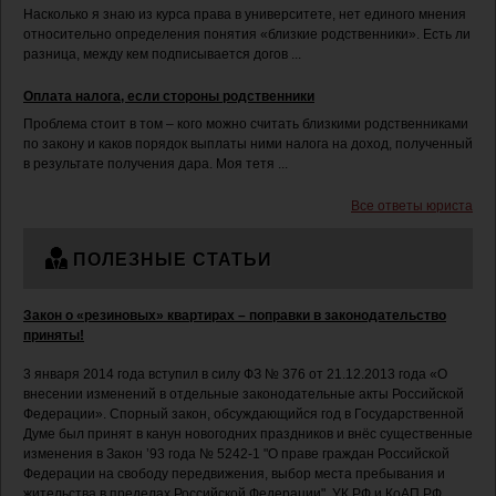
Насколько я знаю из курса права в университете, нет единого мнения
относительно определения понятия «близкие родственники». Есть ли
разница, между кем подписывается догов ...
Оплата налога, если стороны родственники
Проблема стоит в том – кого можно считать близкими родственниками
по закону и каков порядок выплаты ними налога на доход, полученный
в результате получения дара. Моя тетя ...
Все ответы юриста
ПОЛЕЗНЫЕ СТАТЬИ
Закон о «резиновых» квартирах – поправки в законодательство
приняты!
3 января 2014 года вступил в силу ФЗ № 376 от 21.12.2013 года «О
внесении изменений в отдельные законодательные акты Российской
Федерации». Спорный закон, обсуждающийся год в Государственной
Думе был принят в канун новогодних праздников и внёс существенные
изменения в Закон ’93 года № 5242-1 "О праве граждан Российской
Федерации на свободу передвижения, выбор места пребывания и
жительства в пределах Российской Федерации", УК РФ и КоАП РФ.