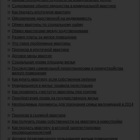
Содержание общего имущества в коммунальной квартире
Как продать ипотечную квартиру
Оформление дарственной на недвижимость
Обмен квартиры по социальному найму
Обмен квартирами между родственниками
Размер платы за жилое помещение
Что такое проблемные квартиры
Прописка в ипотечной квартире
Договор мены квартир
Социальная норма площади жилья
Последствия самовольной перепланировки и переустройства
жилого помещения
Как купить квартиру, если собственник ребенок
Нуждающиеся в жилье: правила регистрации
Как проверить «чистоту» квартиры при покупке
Приобретение права на государственное жилье
Необходимые документы для признания семьи малоимущей в 2014
г.
Прописка в съемной квартире
Как получить право собственности на квартиру в новостройке
Как продать квартиру, в которой зарегистрирован
несовершеннолетний
Договор безвозмездного пользования жилым помещением