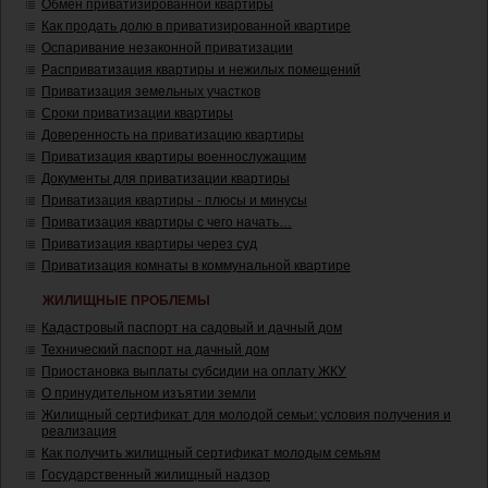
Обмен приватизированной квартиры
Как продать долю в приватизированной квартире
Оспаривание незаконной приватизации
Расприватизация квартиры и нежилых помещений
Приватизация земельных участков
Сроки приватизации квартиры
Доверенность на приватизацию квартиры
Приватизация квартиры военнослужащим
Документы для приватизации квартиры
Приватизация квартиры - плюсы и минусы
Приватизация квартиры с чего начать…
Приватизация квартиры через суд
Приватизация комнаты в коммунальной квартире
ЖИЛИЩНЫЕ ПРОБЛЕМЫ
Кадастровый паспорт на садовый и дачный дом
Технический паспорт на дачный дом
Приостановка выплаты субсидии на оплату ЖКУ
О принудительном изъятии земли
Жилищный сертификат для молодой семьи: условия получения и
реализация
Как получить жилищный сертификат молодым семьям
Государственный жилищный надзор