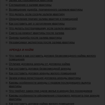
Залив застрахованной квартиры
Соглашение о заливе квартиры
Возмещение ущерба, причиненного заливом квартиры
Что делать, если соседи залили квартиру
Определение причин залива квартир и помещений
Как составить акт о затоплении квартиры
Что делать пострадавшему, если залили квартиру
Смета на ремонт квартиры после залива
Оценка ущерба после залива квартиры
Независимая экспертиза после залива квартиры
АРЕНДА И НАЙМ
Что такое и как составить договор безвозмездного найма жилого
помещения
Отличие договора аренды от договора найма
Как составить договор безвозмездной аренды
Как составить договор аренды жилого помещения
Зачем нужна регистрация договора аренды квартиры
Каковы особенности аренды с правом последующего выкупа
квартиры
Что требует закон при сдаче жилья в аренду без посредников
Каковы особенности оформления страхового депозита при аренде
квартиры
Как составить договор найма жилого помещения