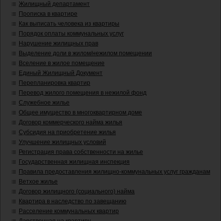
Жилищный департамент
Прописка в квартире
Как выписать человека из квартиры
Порядок оплаты коммунальных услуг
Нарушение жилищных прав
Выделение доли в жилом/нежилом помещении
Вселение в жилое помещение
Единый Жилищный Документ
Перепланировка квартир
Перевод жилого помещения в нежилой фонд
Служебное жилье
Общее имущество в многоквартирном доме
Договор коммерческого найма жилья
Субсидия на приобретение жилья
Улучшение жилищных условий
Регистрация права собственности на жилье
Государственная жилищная инспекция
Правила предоставления жилищно-коммунальных услуг гражданам
Ветхое жилье
Договор жилищного (социального) найма
Квартира в наследство по завещанию
Расселение коммунальных квартир