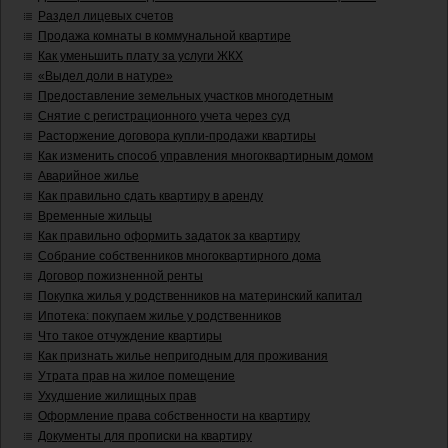
Раздел лицевых счетов
Продажа комнаты в коммунальной квартире
Как уменьшить плату за услуги ЖКХ
«Выдел доли в натуре»
Предоставление земельных участков многодетным
Снятие с регистрационного учета через суд
Расторжение договора купли-продажи квартиры
Как изменить способ управления многоквартирным домом
Аварийное жилье
Как правильно сдать квартиру в аренду
Временные жильцы
Как правильно оформить задаток за квартиру
Собрание собственников многоквартирного дома
Договор пожизненной ренты
Покупка жилья у родственников на материнский капитал
Ипотека: покупаем жилье у родственников
Что такое отчуждение квартиры
Как признать жилье непригодным для проживания
Утрата прав на жилое помещение
Ухудшение жилищных прав
Оформление права собственности на квартиру
Документы для прописки на квартиру