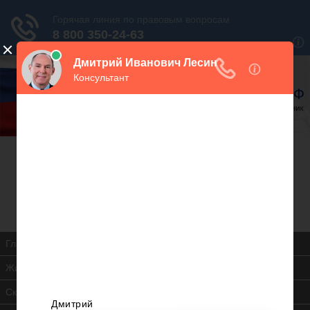
В закладки
Дежурный юрист, звоните!
938-86-71
Москва и МО
(499)
467-34-68
СПб и ЛО
(812)
Все регионы
8 800 350-24-63
Главная
Жилищная инспекция
Скачать ЖК РФ