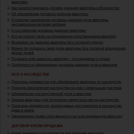
квартиры
Как зарегистрировать договор дарения квартиры в Росреестре
Об оформлении договора дарения квартиры
О порядке заключения договора дарения доли квартиры
несовершеннолетнему ребенку
О составлении договора дарения квартиры
Кто не платит налог на подаренную родственником квартиру
Возможно ли дарение квартиры без согласия супруга
Можно ли подарить свою долю квартиры без согласия владельцев
других долей
Подарить или завещать квартиру - что надежнее и лучше
Особенности оформления договора дарения доли в квартире
ВСЕ О НАСЛЕДСТВЕ
Перечень документов для оформления квартиры по наследству
Порядок оформления наследства на дом с земельным участком
Оформление наследственной доли в квартире
Оценка квартиры для получения свидетельства на наследство
Перечень документов, необходимых для принятия в наследство
дома и земли
Оформление права собственности на унаследованную квартиру
ДОГОВОР КУПЛИ-ПРОДАЖИ
Какие документы потребуются при продаже квартиры