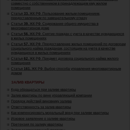
совместно с собственником в принадлежащем ему жилом
помещении
Статья
33.
ЖК РФ. Пользование жилым помещением,
предоставленным по завещательному отказу
Статья
39.
ЖК РФ. Содержание общего имущества в
многоквартирном доме
Статья
56.
ЖК РФ. Снятие граждан с учета в качестве нуждающихся
в жилых помещениях
Статья
57.
ЖК РФ. Предоставление жилых помещений по договорам
социального найма гражданам, состоящим на учете в качестве
нуждающихся в жилых помещениях
Статья
62.
ЖК РФ. Предмет договора социального найма жилого
помещения
Статья
161.
ЖК РФ. Выбор способа управления многоквартирным
домом
ЗАЛИВ КВАРТИРЫ
Куда обращаться при заливе квартиры
Залив квартиры по вине управляющей компании
Порядок действий виновнику залива
Ответственность за залив квартиры
Как компенсировать моральный вред при заливе квартиры
Исковое заявление о заливе квартиры
Претензия по заливу квартиры