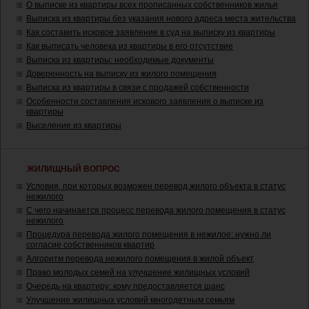
О выписке из квартиры всех прописанных собственников жилья
Выписка из квартиры без указания нового адреса места жительства
Как составить исковое заявление в суд на выписку из квартиры
Как выписать человека из квартиры в его отсутствие
Выписка из квартиры: необходимые документы
Доверенность на выписку из жилого помещения
Выписка из квартиры в связи с продажей собственности
Особенности составления искового заявления о выписке из
квартиры
Выселение из квартиры
ЖИЛИЩНЫЙ ВОПРОС
Условия, при которых возможен перевод жилого объекта в статус
нежилого
С чего начинается процесс перевода жилого помещения в статус
нежилого
Процедура перевода жилого помещения в нежилое: нужно ли
согласие собственников квартир
Алгоритм перевода нежилого помещения в жилой объект
Право молодых семей на улучшение жилищных условий
Очередь на квартиру: кому предоставляется шанс
Улучшение жилищных условий многодетным семьям