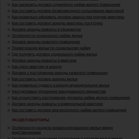
Как заключить договор служебного найма жилого помещения
Как составить договор безвозмездного пользования квартирой
Как правильно оформить договор аванса при покупке квартиры
Как составить договор аренды квартиры посуточно
Договор аренды комнаты в общежитии
Особенности социального найма жилья
Договор аренды нежилого помещения
Приватизация жилья по социальному найму
Где получить договор социального найма жилья
Договор аренды комнаты в квартире
Как сдать квартиру в аренду
Договор о расторжении аренды нежилого помещения
Как составить договор аренды жилья
Как правильно сдавать в аренду муниципальное жилье
Неотделимые улучшения арендованного имущества
Как осуществить расторжение договора найма жилого помещения
Договор аренды комнаты в коммунальной квартире
Как составить договор краткосрочного найма жилого помещения
РАЗДЕЛ КВАРТИРЫ
Особенности раздела приватизированного жилья между
родственниками
Особенности заключения соглашения о разделе жилья между