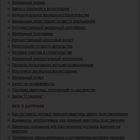
Жилищные нормы
Закон о прописке и регистрации
Индивидуальное жилищное строительство
Временная регистрация по месту пребывания
Государственный жилищный сертификат
Жилищные программы
Имущественный налоговый вычет
Регистрация по месту жительства
Долевое участие в строительстве
Жилищный накопительный кооператив
Правила пользования жилыми помещениями
Ипотечное жилищное кредитование
Жилищный отдел
Налог на недвижимость
Продажа квартиры, полученной по наследству
Закон "О тишине"
ВСЕ О ДАРЕНИИ
Как составить договор дарения квартиры между родственниками
Документы, необходимые для дарения квартиры родственнику
Законные основания для расторжения договора дарения на
квартиру
Требования, предъявляемые к составлению договора дарения