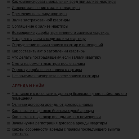
Как компенсировать моральный вред при заливе квартиры
Исковое заявление о заливе квартиры
Претензия по заливу квартиры
Залив застрахованной квартиры
Соглашение о заливе квартиры
Возмещение ущерба, причиненного заливом квартиры
Что делать, если соседи залили квартиру
Определение причин залива квартир и помещений
Как составить акт о затоплении квартиры
Что делать пострадавшему, если залили квартиру
Смета на ремонт квартиры после залива
Оценка ущерба после залива квартиры
Независимая экспертиза после залива квартиры
АРЕНДА И НАЙМ
Что такое и как составить договор безвозмездного найма жилого
помещения
Отличие договора аренды от договора найма
Как составить договор безвозмездной аренды
Как составить договор аренды жилого помещения
Зачем нужна регистрация договора аренды квартиры
Каковы особенности аренды с правом последующего выкупа
квартиры