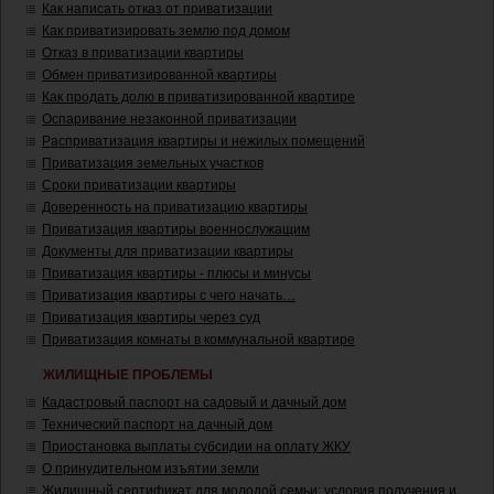
Как написать отказ от приватизации
Как приватизировать землю под домом
Отказ в приватизации квартиры
Обмен приватизированной квартиры
Как продать долю в приватизированной квартире
Оспаривание незаконной приватизации
Расприватизация квартиры и нежилых помещений
Приватизация земельных участков
Сроки приватизации квартиры
Доверенность на приватизацию квартиры
Приватизация квартиры военнослужащим
Документы для приватизации квартиры
Приватизация квартиры - плюсы и минусы
Приватизация квартиры с чего начать…
Приватизация квартиры через суд
Приватизация комнаты в коммунальной квартире
ЖИЛИЩНЫЕ ПРОБЛЕМЫ
Кадастровый паспорт на садовый и дачный дом
Технический паспорт на дачный дом
Приостановка выплаты субсидии на оплату ЖКУ
О принудительном изъятии земли
Жилищный сертификат для молодой семьи: условия получения и