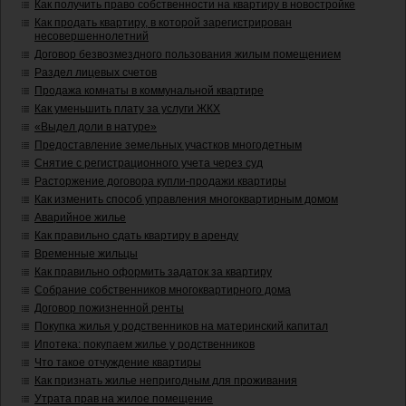
Как получить право собственности на квартиру в новостройке
Как продать квартиру, в которой зарегистрирован
несовершеннолетний
Договор безвозмездного пользования жилым помещением
Раздел лицевых счетов
Продажа комнаты в коммунальной квартире
Как уменьшить плату за услуги ЖКХ
«Выдел доли в натуре»
Предоставление земельных участков многодетным
Снятие с регистрационного учета через суд
Расторжение договора купли-продажи квартиры
Как изменить способ управления многоквартирным домом
Аварийное жилье
Как правильно сдать квартиру в аренду
Временные жильцы
Как правильно оформить задаток за квартиру
Собрание собственников многоквартирного дома
Договор пожизненной ренты
Покупка жилья у родственников на материнский капитал
Ипотека: покупаем жилье у родственников
Что такое отчуждение квартиры
Как признать жилье непригодным для проживания
Утрата прав на жилое помещение