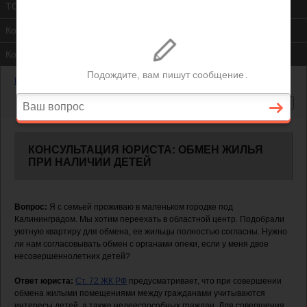
ТСЖ
Контакты
Консультация юриста
Главная
—
Жилищный вопрос
—
Обмен жилья при наличии детей
КОНСУЛЬТАЦИЯ ЮРИСТА: ОБМЕН ЖИЛЬЯ
ПРИ НАЛИЧИИ ДЕТЕЙ
Вопрос:
Я с семьей проживаю в маленьком городке под
Калининградом. Мы хотим переехать в областной центр. Подобрали
уютную квартиру для обмена, ее жильцы полностью согласны. Нужно
ли нам согласовывать обмен с органами опеки, если у меня двое
несовершеннолетних детей?
Ответ юриста:
Ст. 72 ЖК РФ
предусматривает, что при совершении
обмена жилыми помещениями между гражданами учитываются
интересы детей, а также недееспособных граждан. Для совершения