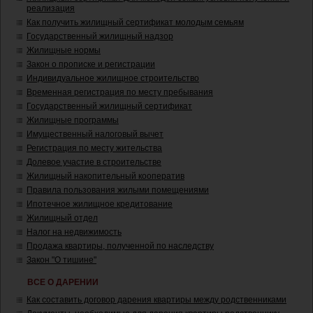
реализация
Как получить жилищный сертификат молодым семьям
Государственный жилищный надзор
Жилищные нормы
Закон о прописке и регистрации
Индивидуальное жилищное строительство
Временная регистрация по месту пребывания
Государственный жилищный сертификат
Жилищные программы
Имущественный налоговый вычет
Регистрация по месту жительства
Долевое участие в строительстве
Жилищный накопительный кооператив
Правила пользования жилыми помещениями
Ипотечное жилищное кредитование
Жилищный отдел
Налог на недвижимость
Продажа квартиры, полученной по наследству
Закон "О тишине"
ВСЕ О ДАРЕНИИ
Как составить договор дарения квартиры между родственниками