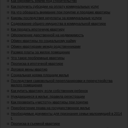
Как оформить землю под строительство
Как получить субсидии на оплату коммунальных услуг
На что обращать внимание при покупке и продаже квартиры
Каковы последствия неуплаты за коммунальные услуги
Содержание общего имущества в коммунальной квартире
Как продать ипотечную квартиру
Оформление дарственной на недвижимость
Обмен квартиры по социальному найму
Обмен квартирами между родственниками
Размер платы за жилое помещение
Что такое проблемные квартиры
Прописка в ипотечной квартире
Договор мены квартир
Социальная норма площади жилья
Последствия самовольной перепланировки и переустройства
жилого помещения
Как купить квартиру, если собственник ребенок
Нуждающиеся в жилье: правила регистрации
Как проверить «чистоту» квартиры при покупке
Приобретение права на государственное жилье
Необходимые документы для признания семьи малоимущей в 2014
г.
Прописка в съемной квартире