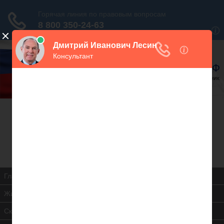
В закладки
Дежурный юрист, звоните!
938-86-71
Москва и МО
(499)
467-34-68
СПб и ЛО
(812)
Все регионы
8 800 350-24-63
Главная
Жилищная инспекция
Скачать ЖК РФ