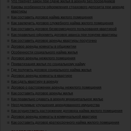
Что требует закон при сдаче жилья в аренду без посредников
Каковы особенности оформления страхового депозита при аренде
квартиры
Как составить договор найма жилого помещения
Как заключить договор служебного найма жилого помещения
Как составить договор безвозмездного пользования квартирой
Как правильно оформить договор аванса при покупке квартиры
Как составить договор аренды квартиры посуточно
Договор аренды комнаты в общежитии
Особенности социального найма жилья
Договор аренды нежилого помещения
Приватизация жилья по социальному найму
Где получить договор социального найма жилья
Договор аренды комнаты в квартире
Как сдать квартиру в аренду
Договор о расторжении аренды нежилого помещения
Как составить договор аренды жилья
Как правильно сдавать в аренду муниципальное жилье
Неотделимые улучшения арендованного имущества
Как осуществить расторжение договора найма жилого помещения
Договор аренды комнаты в коммунальной квартире
Как составить договор краткосрочного найма жилого помещения