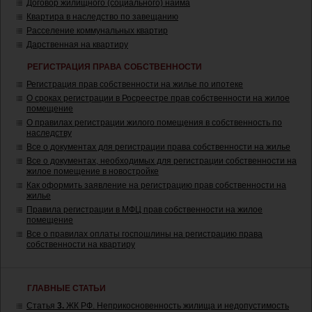
Договор жилищного (социального) найма
Квартира в наследство по завещанию
Расселение коммунальных квартир
Дарственная на квартиру
РЕГИСТРАЦИЯ ПРАВА СОБСТВЕННОСТИ
Регистрация прав собственности на жилье по ипотеке
О сроках регистрации в Росреестре прав собственности на жилое
помещение
О правилах регистрации жилого помещения в собственность по
наследству
Все о документах для регистрации права собственности на жилье
Все о документах, необходимых для регистрации собственности на
жилое помещение в новостройке
Как оформить заявление на регистрацию прав собственности на
жилье
Правила регистрации в МФЦ прав собственности на жилое
помещение
Все о правилах оплаты госпошлины на регистрацию права
собственности на квартиру
ГЛАВНЫЕ СТАТЬИ
Статья
3.
ЖК РФ. Неприкосновенность жилища и недопустимость