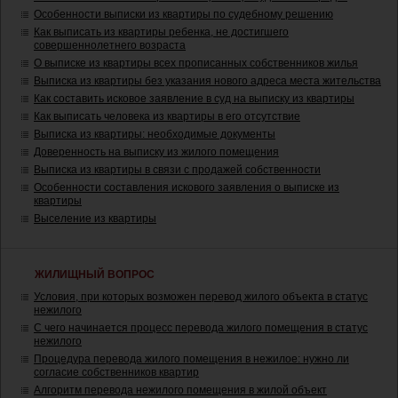
Особенности выписки из квартиры по судебному решению
Как выписать из квартиры ребенка, не достигшего
совершеннолетнего возраста
О выписке из квартиры всех прописанных собственников жилья
Выписка из квартиры без указания нового адреса места жительства
Как составить исковое заявление в суд на выписку из квартиры
Как выписать человека из квартиры в его отсутствие
Выписка из квартиры: необходимые документы
Доверенность на выписку из жилого помещения
Выписка из квартиры в связи с продажей собственности
Особенности составления искового заявления о выписке из
квартиры
Выселение из квартиры
ЖИЛИЩНЫЙ ВОПРОС
Условия, при которых возможен перевод жилого объекта в статус
нежилого
С чего начинается процесс перевода жилого помещения в статус
нежилого
Процедура перевода жилого помещения в нежилое: нужно ли
согласие собственников квартир
Алгоритм перевода нежилого помещения в жилой объект