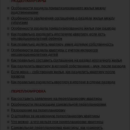
РАЗДЕЛ КВАРТИРЫ
Особенности раздела приватизированного жилья между
родственниками
Особенности заключения соглашения о разделе жилья между
супругами
Особенности раздела приватизированного жилья при разводе
Как правильно разделить ипотечную квартиру, если есть
несовершеннолетний ребенок
Как правильно делить квартиру, имея долевую собственность
Особенности раздела квартиры с учетом интересов
несовершеннолетних детей
Как правильно составить соглашение на раздел ипотечного жилья
Как разделить квартиру, в которой собственник – муж, после развода
Если жена – собственник жилья, как разделить квартиру после
развода
Как правильно разделить квартиру в ипотеке в случае развода
ПЕРЕПЛАНИРОВКА
Как составить заявление на перепланировку квартиры
Особенности легализации самовольной перепланировки
Разрешение на перепланировку
О штрафах за незаконную перепланировку квартиры
Что можно, а что нельзя при перепланировке квартиры
Самовольная перепланировка квартиры: как узаконить