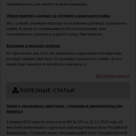
следовательно, оно является моей индивидуа ...
Обмен квартир, сданных по договору социального найма
Мы с семьей занимаем квартиру на основании договора социального
найма. В связи со сложившимися обстоятельствами, нам
потребовалось переехать в другой город. Нам повезло, ...
Вселение в квартиру ребенка
Я с братом вот уже пять лет прописана в двухкомнатной квартире,
которую снимает мой брат по договору социального найма. За это
время брат женился и прописал к нам жену, а ...
Все ответы юриста
ПОЛЕЗНЫЕ СТАТЬИ
Закон о «резиновых» квартирах – поправки в законодательство
приняты!
3 января 2014 года вступил в силу ФЗ № 376 от 21.12.2013 года «О
внесении изменений в отдельные законодательные акты Российской
Федерации». Спорный закон, обсуждающийся год в Государственной