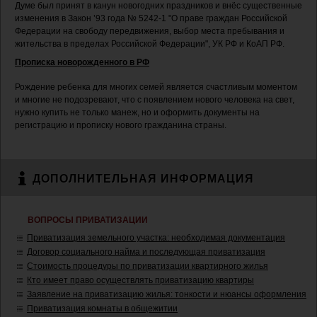
Думе был принят в канун новогодних праздников и внёс существенные
изменения в Закон ’93 года № 5242-1 "О праве граждан Российской
Федерации на свободу передвижения, выбор места пребывания и
жительства в пределах Российской Федерации", УК РФ и КоАП РФ.
Прописка новорожденного в РФ
Рождение ребенка для многих семей является счастливым моментом
и многие не подозревают, что с появлением нового человека на свет,
нужно купить не только манеж, но и оформить документы на
регистрацию и прописку нового гражданина страны.
ДОПОЛНИТЕЛЬНАЯ ИНФОРМАЦИЯ
ВОПРОСЫ ПРИВАТИЗАЦИИ
Приватизация земельного участка: необходимая документация
Договор социального найма и последующая приватизация
Стоимость процедуры по приватизации квартирного жилья
Кто имеет право осуществлять приватизацию квартиры
Заявление на приватизацию жилья: тонкости и нюансы оформления
Приватизация комнаты в общежитии