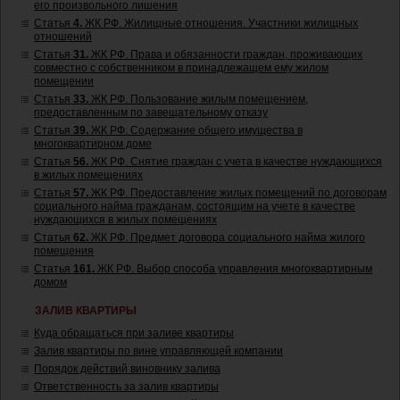
его произвольного лишения
Статья
4.
ЖК РФ. Жилищные отношения. Участники жилищных
отношений
Статья
31.
ЖК РФ. Права и обязанности граждан, проживающих
совместно с собственником в принадлежащем ему жилом
помещении
Статья
33.
ЖК РФ. Пользование жилым помещением,
предоставленным по завещательному отказу
Статья
39.
ЖК РФ. Содержание общего имущества в
многоквартирном доме
Статья
56.
ЖК РФ. Снятие граждан с учета в качестве нуждающихся
в жилых помещениях
Статья
57.
ЖК РФ. Предоставление жилых помещений по договорам
социального найма гражданам, состоящим на учете в качестве
нуждающихся в жилых помещениях
Статья
62.
ЖК РФ. Предмет договора социального найма жилого
помещения
Статья
161.
ЖК РФ. Выбор способа управления многоквартирным
домом
ЗАЛИВ КВАРТИРЫ
Куда обращаться при заливе квартиры
Залив квартиры по вине управляющей компании
Порядок действий виновнику залива
Ответственность за залив квартиры