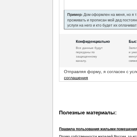
Пример:
Дом оформлен на меня, но я та
проживать и прописан мой дед постоя
услуги на него и кто будет их оплачива
Конфиденциально
Быс
Все данные будут
Запо
переданы по
и уже
защищенному
минут
каналу.
свяже
Отправляя форму, я согласен с ус
соглашения
Полезные материалы:
Правила пользования жилыми помещени
Право собственности жителей России, за 