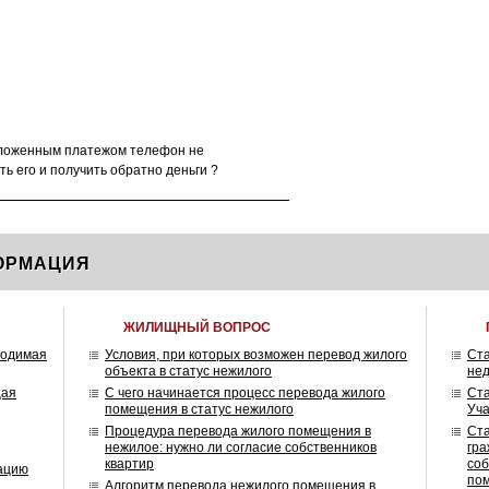
аложенным платежом телефон не
ть его и получить обратно деньги ?
ОРМАЦИЯ
ЖИЛИЩНЫЙ ВОПРОС
ходимая
Условия, при которых возможен перевод жилого
Ст
объекта в статус нежилого
нед
щая
С чего начинается процесс перевода жилого
Ст
помещения в статус нежилого
Уч
Процедура перевода жилого помещения в
Ст
нежилое: нужно ли согласие собственников
гра
квартир
соб
зацию
по
Алгоритм перевода нежилого помещения в