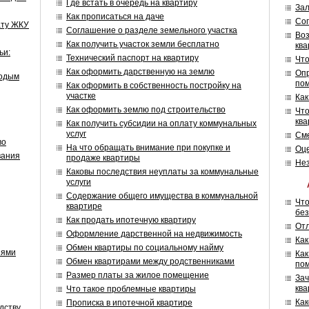
Где встать в очередь на квартиру
Зал
Как прописаться на даче
Сог
ату ЖКУ
Соглашение о разделе земельного участка
Воз
Как получить участок земли бесплатно
кв
ьи:
Технический паспорт на квартиру
Что
Как оформить дарственную на землю
Опр
лодым
по
Как оформить в собственность постройку на
участке
Как
Как оформить землю под строительство
Что
ква
Как получить субсидии на оплату коммунальных
услуг
Сме
во
На что обращать внимание при покупке и
Оце
вания
продаже квартиры
Нез
Каковы последствия неуплаты за коммунальные
услуги
Содержание общего имущества в коммунальной
Что
квартире
без
Как продать ипотечную квартиру
Отл
Оформление дарственной на недвижимость
Как
Обмен квартиры по социальному найму
иями
Как
Обмен квартирами между родственниками
по
Размер платы за жилое помещение
Зач
кв
Что такое проблемные квартиры
Как
Прописка в ипотечной квартире
дству