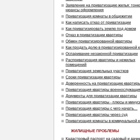
Заявление на приватизацию жилья: тонк
нюансы оформления
Приватизация комнаты в общежитии
Как написать отказ от приватизации
Как приватизировать землю под домом
Отказ в приватизации квартиры
Обмен приватизированной квартиры
Как продать долю в приватизированной 
Оспаривание незаконной приватизации
Расприватизация квартиры и нежилых
помещений
Приватизация земельных участков
Сроки приватизации квартиры
Доверенность на приватизацию квартир
Приватизация квартиры военнослужащи
Документы для приватизации квартиры
Приватизация квартиры - плюсы и минус
Приватизация квартиры с чего начать…
Приватизация квартиры через суд
Приватизация комнаты в коммунальной 
ЖИЛИЩНЫЕ ПРОБЛЕМЫ
Кадастровый паспорт на садовый и дачн