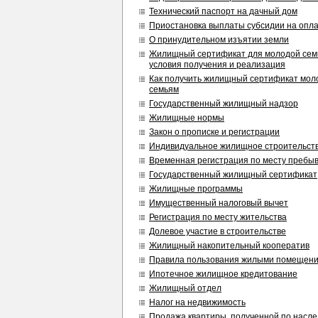
Технический паспорт на дачный дом
Приостановка выплаты субсидии на опл
О принудительном изъятии земли
Жилищный сертификат для молодой сем
условия получения и реализация
Как получить жилищный сертификат мо
семьям
Государственный жилищный надзор
Жилищные нормы
Закон о прописке и регистрации
Индивидуальное жилищное строительст
Временная регистрация по месту пребы
Государственный жилищный сертификат
Жилищные программы
Имущественный налоговый вычет
Регистрация по месту жительства
Долевое участие в строительстве
Жилищный накопительный кооператив
Правила пользования жилыми помещен
Ипотечное жилищное кредитование
Жилищный отдел
Налог на недвижимость
Продажа квартиры, полученной по насле