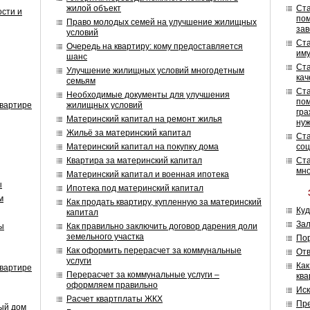
жилой объект
Ст
ости и
по
Право молодых семей на улучшение жилищных
зав
условий
Ст
Очередь на квартиру: кому предоставляется
иму
шанс
Ст
Улучшение жилищных условий многодетным
кач
семьям
Ст
Необходимые документы для улучшения
пом
квартире
жилищных условий
гра
Материнский капитал на ремонт жилья
ну
Жильё за материнский капитал
Ст
Материнский капитал на покупку дома
соц
Квартира за материнский капитал
Ст
мн
Материнский капитал и военная ипотека
ы
Ипотека под материнский капитал
м
Как продать квартиру, купленную за материнский
Куд
капитал
Зал
ы
Как правильно заключить договор дарения доли
земельного участка
Пор
Как оформить перерасчет за коммунальные
Отв
услуги
Как
квартире
Перерасчет за коммунальные услуги –
кв
оформляем правильно
Иск
Расчет квартплаты ЖКХ
Пре
ый дом