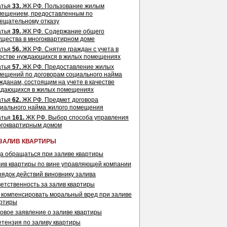
атья
33.
ЖК РФ. Пользование жилым
мещением, предоставленным по
ещательному отказу
атья
39.
ЖК РФ. Содержание общего
щества в многоквартирном доме
атья
56.
ЖК РФ. Снятие граждан с учета в
естве нуждающихся в жилых помещениях
атья
57.
ЖК РФ. Предоставление жилых
ещений по договорам социального найма
жданам, состоящим на учете в качестве
ждающихся в жилых помещениях
атья
62.
ЖК РФ. Предмет договора
иального найма жилого помещения
атья
161.
ЖК РФ. Выбор способа управления
огоквартирным домом
ЗАЛИВ КВАРТИРЫ
а обращаться при заливе квартиры
ив квартиры по вине управляющей компании
ядок действий виновнику залива
етственность за залив квартиры
 компенсировать моральный вред при заливе
артиры
овое заявление о заливе квартиры
тензия по заливу квартиры