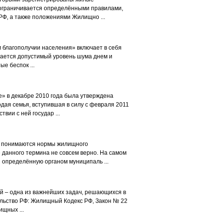
ограничивается определёнными правилами,
Ф, а также положениями Жилищно ...
 благополучии населения» включает в себя
ивается допустимый уровень шума днем и
е беспок ...
 в декабре 2010 года была утверждена
ая семья, вступившая в силу с февраля 2011
твии с ней государ ...
 понимаются нормы жилищного
 данного термина не совсем верно. На самом
определённую органом муниципаль ...
 – одна из важнейших задач, решающихся в
льство РФ: Жилищный Кодекс РФ, Закон № 22
ищных ...