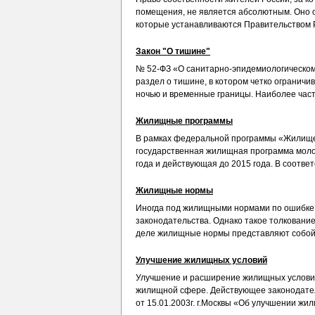
помещения, не является абсолютным. Оно 
которые устанавливаются Правительством Р
Закон "О тишине"
№ 52-ФЗ «О санитарно-эпидемиологическом
раздел о тишине, в котором четко огранич
ночью и временные границы. Наиболее часты
Жилищные программы
В рамках федеральной программы «Жилище»
государственная жилищная программа молод
года и действующая до 2015 года. В соответс
Жилищные нормы
Иногда под жилищными нормами по ошибке
законодательства. Однако такое толкование
деле жилищные нормы представляют собой 
Улучшение жилищных условий
Улучшение и расширение жилищных условий
жилищной сфере. Действующее законодате
от 15.01.2003г. г.Москвы «Об улучшении жил