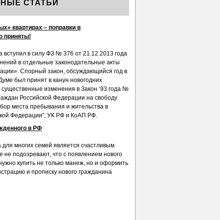
НЫЕ СТАТЬИ
ых» квартирах – поправки в
о приняты!
а вступил в силу ФЗ № 376 от 21.12.2013 года
нений в отдельные законодательные акты
ации». Спорный закон, обсуждающийся год в
Думе был принят в канун новогодних
с существенные изменения в Закон ’93 года №
граждан Российской Федерации на свободу
бор места пребывания и жительства в
кой Федерации", УК РФ и КоАП РФ.
жденного в РФ
 для многих семей является счастливым
е не подозревают, что с появлением нового
 нужно купить не только манеж, но и оформить
истрацию и прописку нового гражданина