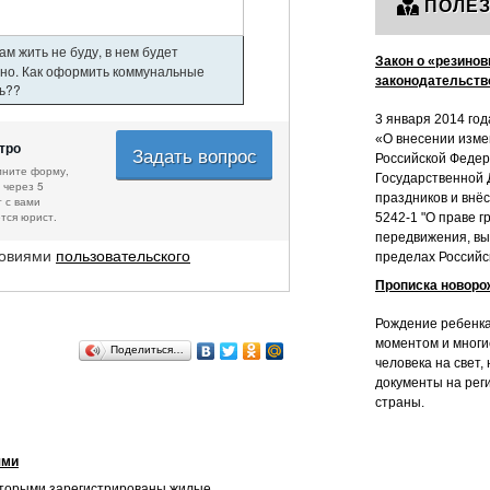
ПОЛЕЗ
м жить не буду, в нем будет
Закон о «резинов
нно. Как оформить коммунальные
законодательств
ть??
3 января 2014 год
«О внесении изме
тро
Задать вопрос
Российской Федер
лните форму,
Государственной 
 через 5
праздников и внё
 с вами
тся юрист.
5242-1 "О праве 
передвижения, вы
ловиями
пользовательского
пределах Российс
Прописка новоро
Рождение ребенка
моментом и многи
Поделиться…
человека на свет,
документы на рег
страны.
ями
которыми зарегистрированы жилые