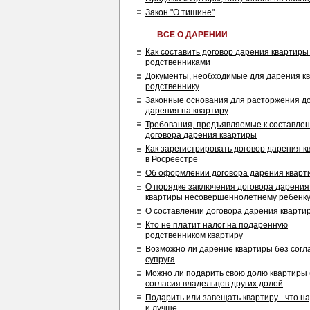
Закон "О тишине"
ВСЕ О ДАРЕНИИ
Как составить договор дарения квартиры
родственниками
Документы, необходимые для дарения к
родственнику
Законные основания для расторжения д
дарения на квартиру
Требования, предъявляемые к составле
договора дарения квартиры
Как зарегистрировать договор дарения 
в Росреестре
Об оформлении договора дарения кварт
О порядке заключения договора дарения
квартиры несовершеннолетнему ребенк
О составлении договора дарения кварти
Кто не платит налог на подаренную
родственником квартиру
Возможно ли дарение квартиры без согл
супруга
Можно ли подарить свою долю квартиры 
согласия владельцев других долей
Подарить или завещать квартиру - что н
и лучше