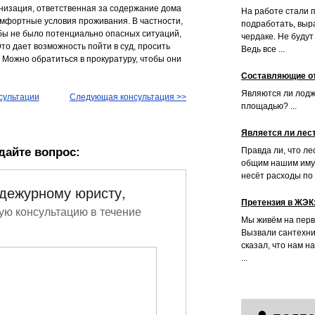
низация, ответственная за содержание дома
На работе стали 
омфортные условия проживания. В частности,
подработать, выр
обы не было потенциально опасных ситуаций,
чердаке. Не буду
то дает возможность пойти в суд, просить
Ведь все ...
Можно обратиться в прокуратуру, чтобы они
Составляющие о
Являются ли лодж
сультации
Следующая консультация >>
площадью? ...
Является ли лес
дайте вопрос:
Правда ли, что ле
общим нашим имущ
несёт расходы по 
 дежурному юристу,
Претензия в ЖЭК:
ую консультацию в течение
Мы живём на перв
Вызвали сантехни
сказал, что нам н
...