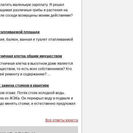
платить маленькую зарплату. Я решил
ащивая различные грибы и растения на
т ли соседи возмущены моими действиями?
тапливаемой площади
ия, балкон, ванная и туалет отапливаемой
тничная клетка общим имуществом
стничная клетка в высотном доме является
еством, то есть всех собственников? Кто
её ремонту и содержанию? ...
 замена стояков в квартире
ом этаже. Потёк стояк холодной воды.
ка из ЖЭКа. Он перекрыл воду в подвале и
адо менять стояки, и естественно предложил
Все ответы юриста