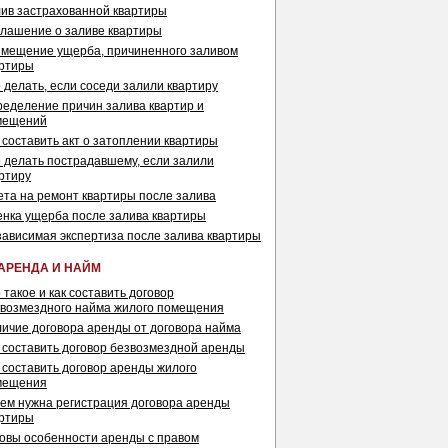
ив застрахованной квартиры
лашение о заливе квартиры
мещение ущерба, причиненного заливом
артиры
 делать, если соседи залили квартиру
еделение причин залива квартир и
мещений
 составить акт о затоплении квартиры
 делать пострадавшему, если залили
ртиру
та на ремонт квартиры после залива
нка ущерба после залива квартиры
ависимая экспертиза после залива квартиры
АРЕНДА И НАЙМ
 такое и как составить договор
возмездного найма жилого помещения
ичие договора аренды от договора найма
 составить договор безвозмездной аренды
 составить договор аренды жилого
мещения
ем нужна регистрация договора аренды
артиры
овы особенности аренды с правом