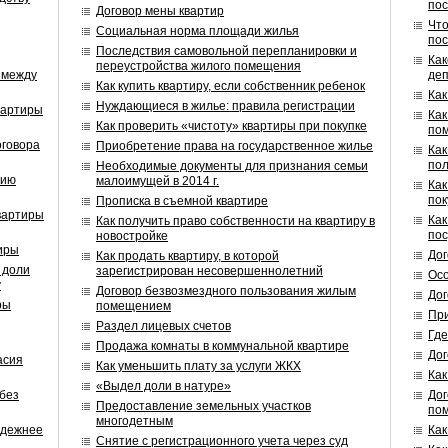
пос
Договор мены квартир
Что
Социальная норма площади жилья
пос
Последствия самовольной перепланировки и
Как
переустройства жилого помещения
 между
деп
Как купить квартиру, если собственник ребенок
Как
Нуждающиеся в жилье: правила регистрации
вартиры
Как
Как проверить «чистоту» квартиры при покупке
по
оговора
Приобретение права на государственное жилье
Как
пол
Необходимые документы для признания семьи
нию
малоимущей в 2014 г.
Как
пок
Прописка в съемной квартире
квартиры
Как
Как получить право собственности на квартиру в
пос
новостройке
иры
Дог
Как продать квартиру, в которой
 доли
зарегистрирован несовершеннолетний
Осо
у
Договор безвозмездного пользования жилым
Дог
ры
помещением
При
Раздел лицевых счетов
Где
Продажа комнаты в коммунальной квартире
Дог
асия
Как уменьшить плату за услуги ЖКХ
Как
«Выдел доли в натуре»
без
Дог
Предоставление земельных участков
по
многодетным
адежнее
Как
Снятие с регистрационного учета через суд