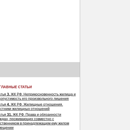
ГЛАВНЫЕ СТАТЬИ
атья
3.
ЖК РФ. Неприкосновенность жилища и
опустимость его произвольного лишения
атья
4.
ЖК РФ. Жилищные отношения.
астники жилищных отношений
атья
31.
ЖК РФ. Права и обязанности
ждан, проживающих совместно с
ственником в принадлежащем ему жилом
мещении