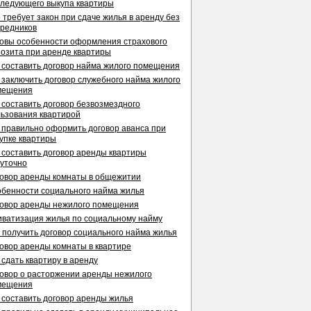
ледующего выкупа квартиры
 требует закон при сдаче жилья в аренду без
редников
овы особенности оформления страхового
озита при аренде квартиры
 составить договор найма жилого помещения
 заключить договор служебного найма жилого
мещения
 составить договор безвозмездного
ьзования квартирой
 правильно оформить договор аванса при
упке квартиры
 составить договор аренды квартиры
уточно
овор аренды комнаты в общежитии
бенности социального найма жилья
овор аренды нежилого помещения
ватизация жилья по социальному найму
 получить договор социального найма жилья
овор аренды комнаты в квартире
 сдать квартиру в аренду
овор о расторжении аренды нежилого
мещения
 составить договор аренды жилья